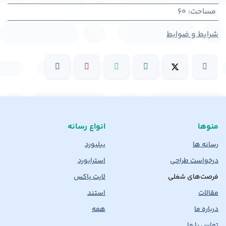
مساحت
:
60
شرایط و ضوابط
منوها
انواع رسانه
رسانه ها
بیلبورد
درخواست طراحی
استرابورد
فرصت‌های شغلی
لایت باکس
مقالات
استند
درباره ما
همه
تماس با ما