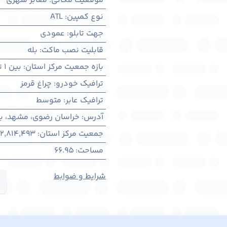
موقعیت مکانی
:
معابر شهری
نوع کمپین
:
ATL
جهت تابلو
:
عمودی
قابلیت نصب ماکت
:
بله
بازه جمعیت مرکز استان
:
بین ۱ تا ۳ میلیون نفر
ترافیک خودرو
:
چراغ قرمز
ترافیک عابر
:
متوسط
آدرس
:
خراسان رضوی، مشهد، بلو
جمعیت مرکز استان
:
2,814,493
مساحت
:
66.95
شرایط و ضوابط