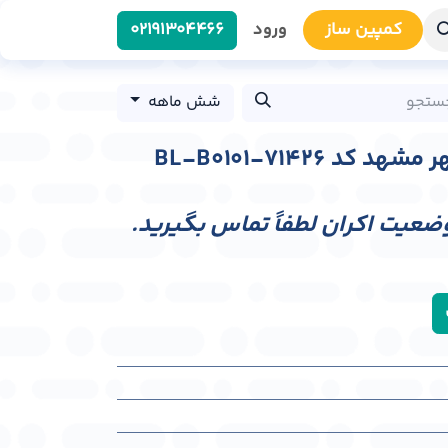
کمپین سا​​ز
ورود
0219​1304466
شش ماهه
د BL-B0101-71426
وضعیت اکران لطفاً تماس بگیرید.