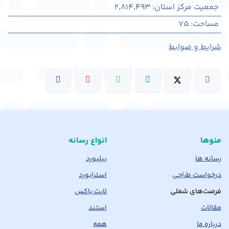
جمعیت مرکز استان
:
2,814,493
مساحت
:
75
شرایط و ضوابط
منوها
انواع رسانه
رسانه ها
بیلبورد
درخواست طراحی
استرابورد
فرصت‌های شغلی
لایت باکس
مقالات
استند
درباره ما
همه