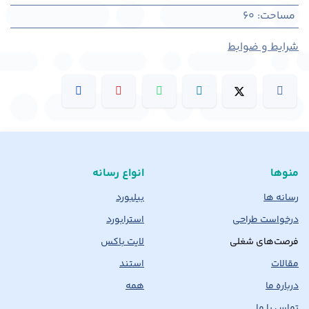
مساحت
:
60
شرایط و ضوابط
منوها
انواع رسانه
رسانه ها
بیلبورد
درخواست طراحی
استرابورد
فرصت‌های شغلی
لایت باکس
مقالات
استند
درباره ما
همه
تماس با ما