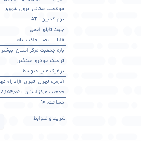
موقعیت مکانی
:
برون شهری
نوع کمپین
:
ATL
جهت تابلو
:
افقی
قابلیت نصب ماکت
:
بله
بازه جمعیت مرکز استان
:
بیشتر از ۳ میلیو
ترافیک خودرو
:
سنگین
ترافیک عابر
:
متوسط
آدرس
:
تهران، تهران، آزاد راه ته
جمعیت مرکز استان
:
8,154,051
مساحت
:
90
شرایط و ضوابط