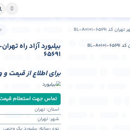
خواست طراحی
راهنما
درباره ما
تماس با ما
 BL-A0101-65691
65691
برای اطلاع از قیمت و 
تماس جهت استعلام قیمت
استان
:
تهران
شهر
:
تهران
نوع رسانه
:
بیلبورد یک وجهی