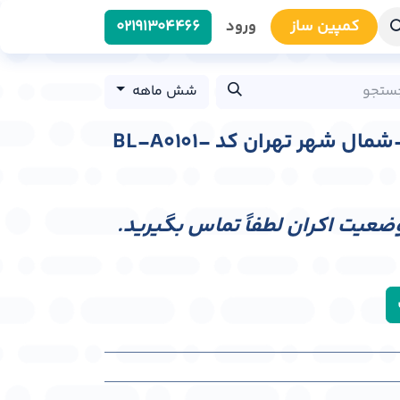
کمپین سا​​ز
ورود
0219​1304466
شش ماهه
بیلبورد آزاد راه تهران-شمال شهر تهران کد BL-A0101-
وضعیت اکران لطفاً تماس بگیرید.