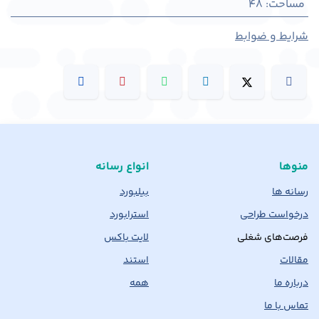
مساحت
:
48
شرایط و ضوابط
منوها
انواع رسانه
رسانه ها
بیلبورد
درخواست طراحی
استرابورد
فرصت‌های شغلی
لایت باکس
مقالات
استند
درباره ما
همه
تماس با ما