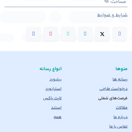
مساحت
:
96
شرایط و ضوابط
منوها
انواع رسانه
رسانه ها
بیلبورد
درخواست طراحی
استرابورد
فرصت‌های شغلی
لایت باکس
مقالات
استند
درباره ما
همه
تماس با ما