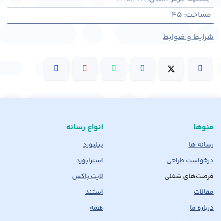
مساحت
:
45
شرایط و ضوابط
منوها
انواع رسانه
رسانه ها
بیلبورد
درخواست طراحی
استرابورد
فرصت‌های شغلی
لایت باکس
مقالات
استند
درباره ما
همه