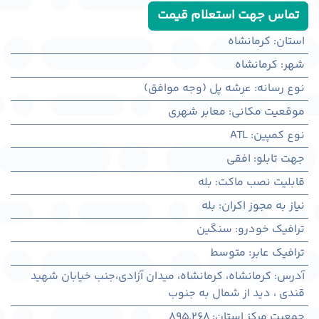
تماس جهت استعلام قیمت
استان
:
کرمانشاه
شهر
:
كرمانشاه
نوع رسانه
:
عرشه پل (وجه موافق)
موقعیت مکانی
:
معابر شهری
نوع کمپین
:
ATL
جهت تابلو
:
افقی
قابلیت نصب ماکت
:
بله
نیاز به مجوز اکران
:
بله
ترافیک خودرو
:
سنگین
ترافیک عابر
:
متوسط
آدرس
:
کرمانشاه، كرمانشاه، میدان آزادی،جنب خیابان شهید
قندی ، دید از شمال به جنوب
جمعیت مرکز استان
:
895,268