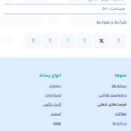
مساحت
:
50
شرایط و ضوابط
منوها
انواع رسانه
رسانه ها
بیلبورد
درخواست طراحی
استرابورد
فرصت‌های شغلی
لایت باکس
مقالات
استند
درباره ما
همه