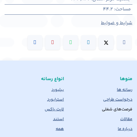
مساحت
:
44.2
شرایط و ضوابط
منوها
انواع رسانه
رسانه ها
بیلبورد
درخواست طراحی
استرابورد
فرصت‌های شغلی
لایت باکس
مقالات
استند
درباره ما
همه