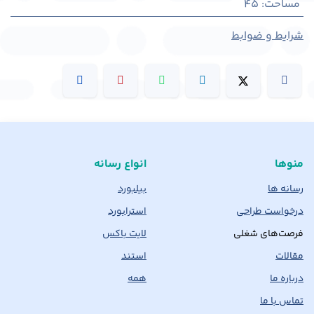
مساحت
:
45
شرایط و ضوابط
منوها
انواع رسانه
رسانه ها
بیلبورد
درخواست طراحی
استرابورد
فرصت‌های شغلی
لایت باکس
مقالات
استند
درباره ما
همه
تماس با ما