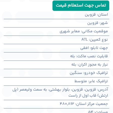
تماس جهت استعلام قیمت
استان
:
قزوین
شهر
:
قزوين
موقعیت مکانی
:
معابر شهری
نوع کمپین
:
ATL
جهت تابلو
:
افقی
قابلیت نصب ماکت
:
بله
نیاز به مجوز اکران
:
بله
ترافیک خودرو
:
سنگین
ترافیک عابر
:
متوسط
آدرس
:
قزوين، قزوين، بلوار بهشتی، به سمت ولیعصر (پل
ارتش) قاب اول از راست
جمعیت مرکز استان
:
480,862
مساحت
:
54