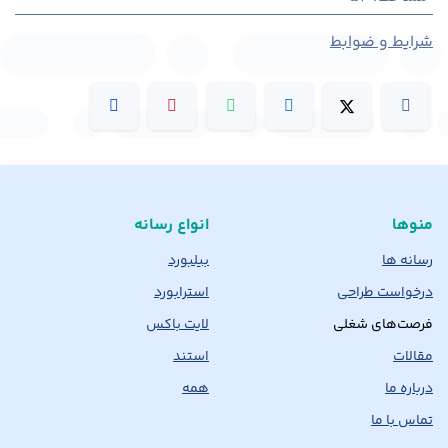
شرایط و ضوابط
منوها
انواع رسانه
رسانه ها
بیلبورد
درخواست طراحی
استرابورد
فرصت‌های شغلی
لایت باکس
مقالات
استند
درباره ما
همه
تماس با ما