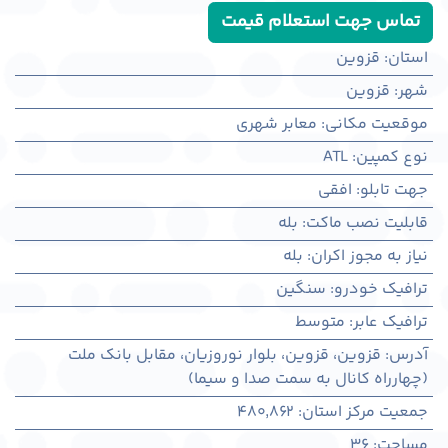
تماس جهت استعلام قیمت
استان
:
قزوین
شهر
:
قزوين
موقعیت مکانی
:
معابر شهری
نوع کمپین
:
ATL
جهت تابلو
:
افقی
قابلیت نصب ماکت
:
بله
نیاز به مجوز اکران
:
بله
ترافیک خودرو
:
سنگین
ترافیک عابر
:
متوسط
آدرس
:
قزوين، قزوين، بلوار نوروزیان، مقابل بانک ملت
(چهارراه کانال به سمت صدا و سیما)
جمعیت مرکز استان
:
480,862
مساحت
:
36