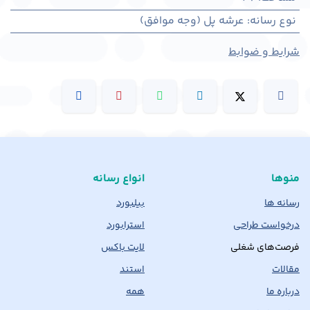
نوع رسانه
:
عرشه پل (وجه موافق)
شرایط و ضوابط
منوها
انواع رسانه
رسانه ها
بیلبورد
درخواست طراحی
استرابورد
فرصت‌های شغلی
لایت باکس
مقالات
استند
درباره ما
همه