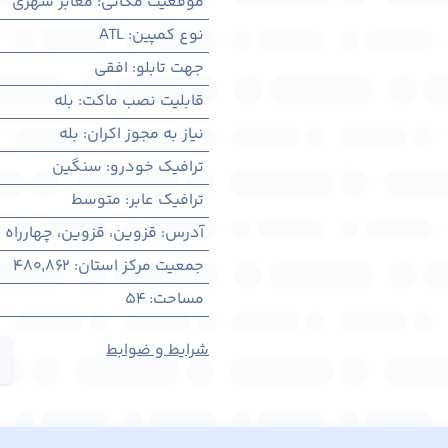
موقعیت مکانی
:
معابر شهری
نوع کمپین
:
ATL
جهت تابلو
:
افقی
قابلیت نصب ماکت
:
بله
نیاز به مجوز اکران
:
بله
ترافیک خودرو
:
سنگین
ترافیک عابر
:
متوسط
آدرس
:
قزوين، قزوين، چهارراه 
جمعیت مرکز استان
:
480,862
مساحت
:
54
شرایط و ضوابط