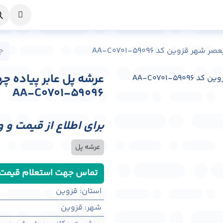
خواست طراحی
راهنما
درباره ما
تماس با ما
 قزوین کد AA-C0701-59096
عرشه پل عابر پیاده چ
AA-C0701-59096
برای اطلاع از قیمت و 
عرشه پل
تماس جهت استعلام قیمت
استان
:
قزوین
شهر
:
قزوين