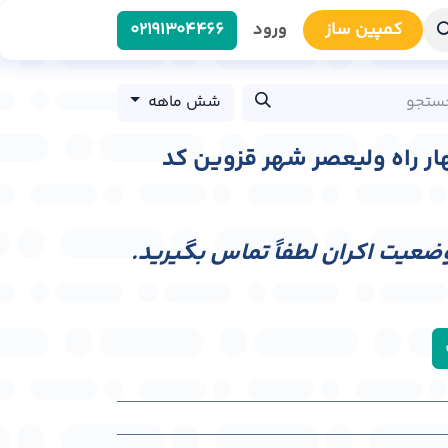
کمپین سا​​ز
ورود
0219​1304466
شش ماهه
هار راه ولیعصر شهر قزوین کد
وضعیت اکران لطفاً تماس بگیرید.