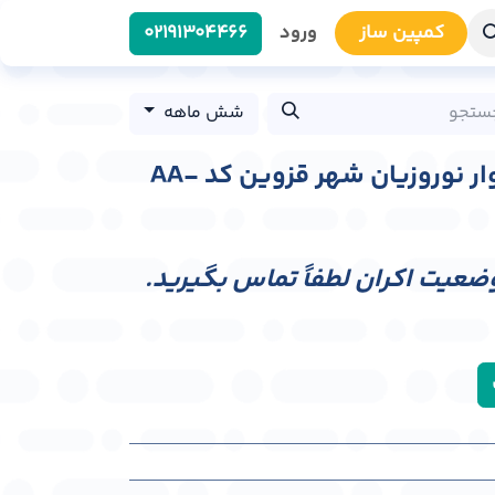
کمپین سا​​ز
ورود
0219​1304466
شش ماهه
عرشه پل عابر پیاده بلوار نوروزیان شهر قزوین کد AA-
وضعیت اکران لطفاً تماس بگیرید.