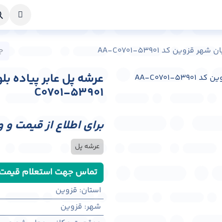
خواست طراحی
راهنما
درباره ما
تماس با ما
قزوین کد AA-C0701-53901
C0701-53901
برای اطلاع از قیمت و 
عرشه پل
تماس جهت استعلام قیمت
استان
:
قزوین
شهر
:
قزوين