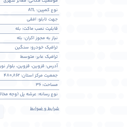
موقعیت مکانی
:
معابر شهری
نوع کمپین
:
ATL
جهت تابلو
:
افقی
قابلیت نصب ماکت
:
بله
نیاز به مجوز اکران
:
بله
ترافیک خودرو
:
سنگین
ترافیک عابر
:
متوسط
آدرس
:
قزوين، قزوين، بلوار نو
جمعیت مرکز استان
:
480,862
مساحت
:
36
نوع رسانه
:
عرشه پل (وجه مخال
شرایط و ضوابط