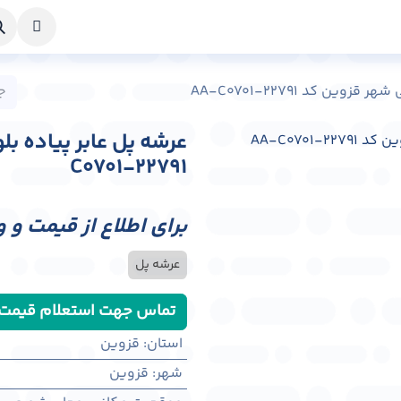
خواست طراحی
راهنما
درباره ما
تماس با ما
ین کد AA-C0701-22791
C0701-22791
برای اطلاع از قیمت و 
عرشه پل
تماس جهت استعلام قیمت
استان
:
قزوین
شهر
:
قزوين