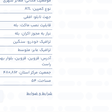
موقعیت مکانی
:
معابر شهری
نوع کمپین
:
ATL
جهت تابلو
:
افقی
قابلیت نصب ماکت
:
بله
نیاز به مجوز اکران
:
بله
ترافیک خودرو
:
سنگین
ترافیک عابر
:
متوسط
آدرس
:
قزوين، قزوين، بلوار ب
راست
جمعیت مرکز استان
:
480,862
مساحت
:
54
شرایط و ضوابط