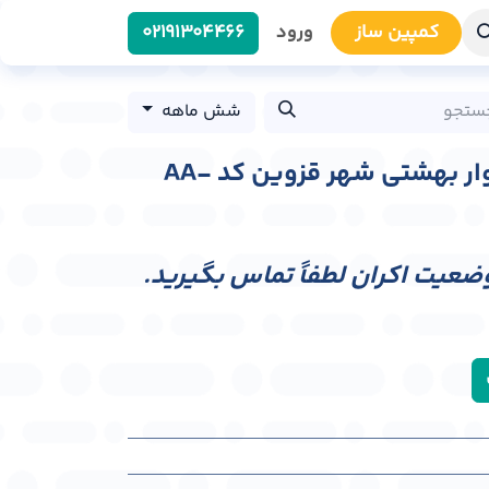
کمپین سا​​ز
ورود
0219​1304466
شش ماهه
عرشه پل عابر پیاده بلوار بهشتی شهر قزوین کد AA-
وضعیت اکران لطفاً تماس بگیرید.