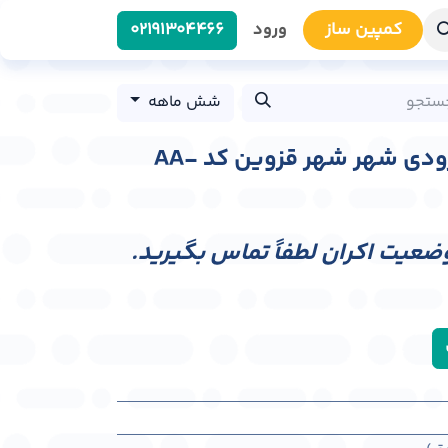
کمپین سا​​ز
ورود
0219​1304466
شش ماهه
عرشه پل عابر پیاده ورودی شهر شهر قزوین کد AA-
وضعیت اکران لطفاً تماس بگیرید.