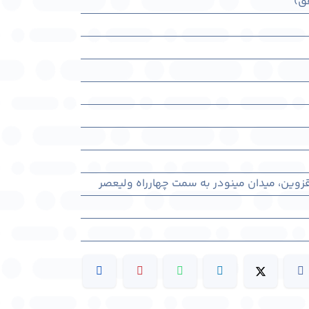
ق)
زوین، میدان مینودر به سمت چهارراه ولیعصر