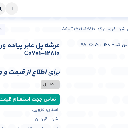
خواست طراحی
راهنما
درباره ما
تماس با ما
ن کد AA-C0701-12810
C0701-12810
برای اطلاع از قیمت و 
عرشه پل
تماس جهت استعلام قیمت
استان
:
قزوین
شهر
:
قزوين