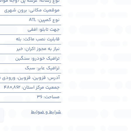
نوع رسانه
:
عرشه پل (وجه مواف
موقعیت مکانی
:
برون شهری
نوع کمپین
:
ATL
جهت تابلو
:
افقی
قابلیت نصب ماکت
:
بله
نیاز به مجوز اکران
:
خیر
ترافیک خودرو
:
سنگین
ترافیک عابر
:
سبک
آدرس
:
قزوين، قزوين، ورودی ق
جمعیت مرکز استان
:
480,862
مساحت
:
36
شرایط و ضوابط