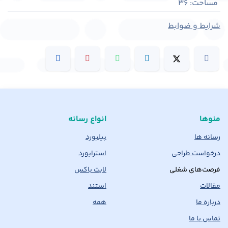
مساحت
:
36
شرایط و ضوابط
منوها
انواع رسانه
رسانه ها
بیلبورد
درخواست طراحی
استرابورد
فرصت‌های شغلی
لایت باکس
مقالات
استند
درباره ما
همه
تماس با ما