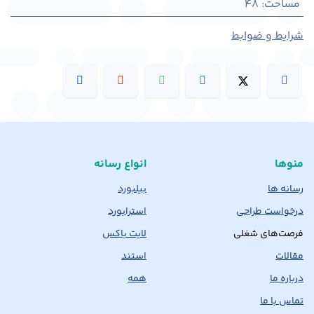
مساحت
:
48
شرایط و ضوابط
منوها
انواع رسانه
رسانه ها
بیلبورد
درخواست طراحی
استرابورد
فرصت‌های شغلی
لایت باکس
مقالات
استند
درباره ما
همه
تماس با ما