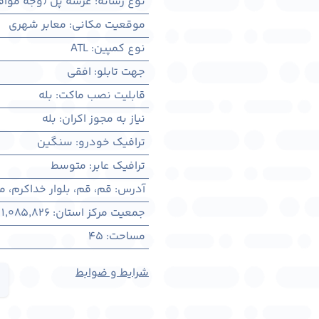
نوع رسانه
:
عرشه پل (وجه مواف
موقعیت مکانی
:
معابر شهری
نوع کمپین
:
ATL
جهت تابلو
:
افقی
قابلیت نصب ماکت
:
بله
نیاز به مجوز اکران
:
بله
ترافیک خودرو
:
سنگین
ترافیک عابر
:
متوسط
آدرس
:
قم، قم، بلوار خداکرم، 
جمعیت مرکز استان
:
1,085,826
مساحت
:
45
شرایط و ضوابط