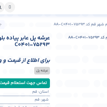
خواست طراحی
راهنما
درباره ما
تماس با ما
کد AA-C0401-75293
C0401-75293
برای اطلاع از قیمت و 
عرشه پل
تماس جهت استعلام قیمت
استان
:
قم
شهر
:
قم