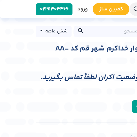
کمپین سا​​ز
ورود
0219​1304466
شش ماهه
عرشه پل عابر پیاده بلوار خداکرم شهر قم کد AA-
وضعیت اکران لطفاً تماس بگیرید.