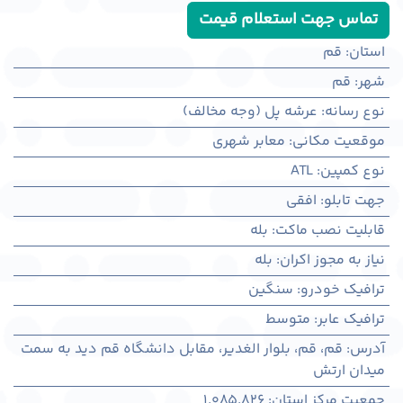
تماس جهت استعلام قیمت
استان
:
قم
شهر
:
قم
نوع رسانه
:
عرشه پل (وجه مخالف)
موقعیت مکانی
:
معابر شهری
نوع کمپین
:
ATL
جهت تابلو
:
افقی
قابلیت نصب ماکت
:
بله
نیاز به مجوز اکران
:
بله
ترافیک خودرو
:
سنگین
ترافیک عابر
:
متوسط
آدرس
:
قم، قم، بلوار الغدير، مقابل دانشگاه قم ديد به سمت
میدان ارتش
جمعیت مرکز استان
:
1,085,826