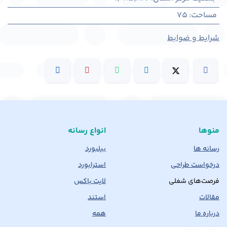
مساحت
:
75
شرایط و ضوابط
منوها
انواع رسانه
رسانه ها
بیلبورد
درخواست طراحی
استرابورد
فرصت‌های شغلی
لایت باکس
مقالات
استند
درباره ما
همه