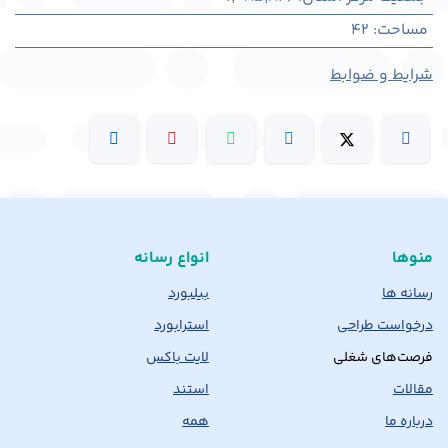
مساحت
:
42
شرایط و ضوابط
منوها
انواع رسانه
رسانه ها
بیلبورد
درخواست طراحی
استرابورد
فرصت‌های شغلی
لایت باکس
مقالات
استند
درباره ما
همه