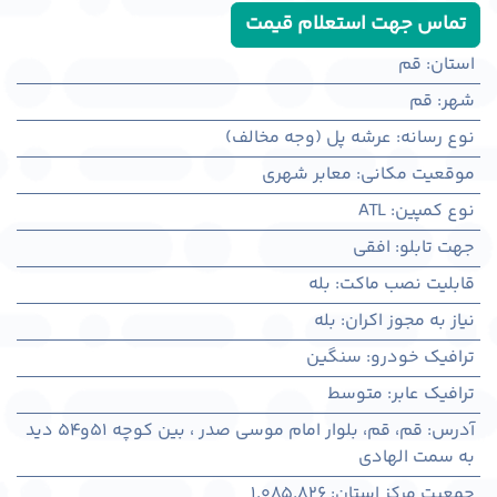
تماس جهت استعلام قیمت
استان
:
قم
شهر
:
قم
نوع رسانه
:
عرشه پل (وجه مخالف)
موقعیت مکانی
:
معابر شهری
نوع کمپین
:
ATL
جهت تابلو
:
افقی
قابلیت نصب ماکت
:
بله
نیاز به مجوز اکران
:
بله
ترافیک خودرو
:
سنگین
ترافیک عابر
:
متوسط
آدرس
:
قم، قم، بلوار امام موسی صدر ، بین کوچه 51و54 ديد
به سمت الهادی
جمعیت مرکز استان
:
1,085,826