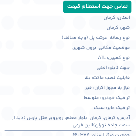
تماس جهت استعلام قیمت
استان
:
کرمان
شهر
:
كرمان
نوع رسانه
:
عرشه پل (وجه مخالف)
موقعیت مکانی
:
برون شهری
نوع کمپین
:
ATL
جهت تابلو
:
افقی
قابلیت نصب ماکت
:
بله
نیاز به مجوز اکران
:
خیر
ترافیک خودرو
:
متوسط
ترافیک عابر
:
سبک
آدرس
:
کرمان، كرمان، بلوار معلم، روبروی هتل پارس (دید از
سمت جاده تهران)لاین فرعی
جمعیت مرکز استان
:
621,374