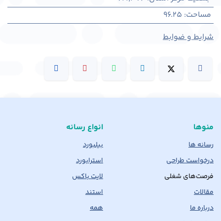
مساحت
:
96.25
شرایط و ضوابط
منوها
انواع رسانه
رسانه ها
بیلبورد
درخواست طراحی
استرابورد
فرصت‌های شغلی
لایت باکس
مقالات
استند
درباره ما
همه