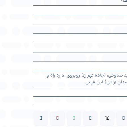
ف)
د صدوقی، (جاده تهران) روبروی اداره راه و
دان آزادی)لاین فرعی