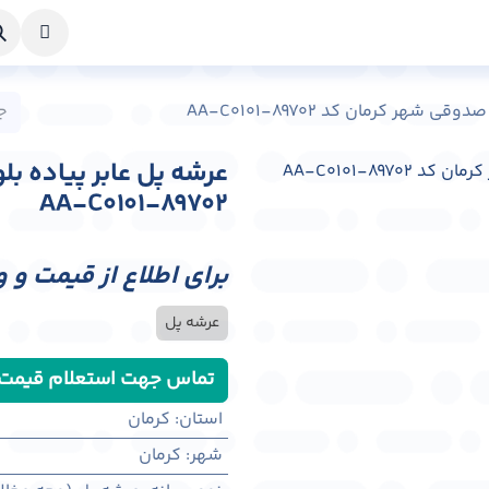
خواست طراحی
راهنما
درباره ما
تماس با ما
شهر کرمان کد AA-C0101-89702
عرشه پل عابر پیاده ب
AA-C0101-89702
برای اطلاع از قیمت و 
عرشه پل
تماس جهت استعلام قیمت
استان
:
کرمان
شهر
:
كرمان