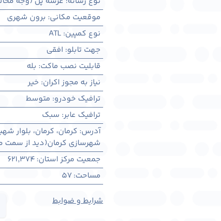
نوع رسانه
:
عرشه پل (وجه مخال
موقعیت مکانی
:
برون شهری
نوع کمپین
:
ATL
جهت تابلو
:
افقی
قابلیت نصب ماکت
:
بله
نیاز به مجوز اکران
:
خیر
ترافیک خودرو
:
متوسط
ترافیک عابر
:
سبک
آدرس
:
کرمان، كرمان، بلوار شهی
شهرسازی کرمان(دید از سمت می
جمعیت مرکز استان
:
621,374
مساحت
:
57
شرایط و ضوابط