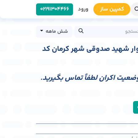
کمپین سا​​ز
ورود
0219​1304466
شش ماهه
لوار شهید صدوقی شهر کرمان کد
وضعیت اکران لطفاً تماس بگیرید.