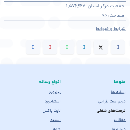
جمعیت مرکز استان
:
1,576,627
مساحت
:
90
شرایط و ضوابط
منوها
انواع رسانه
رسانه ها
بیلبورد
درخواست طراحی
استرابورد
فرصت‌های شغلی
لایت باکس
مقالات
استند
درباره ما
همه