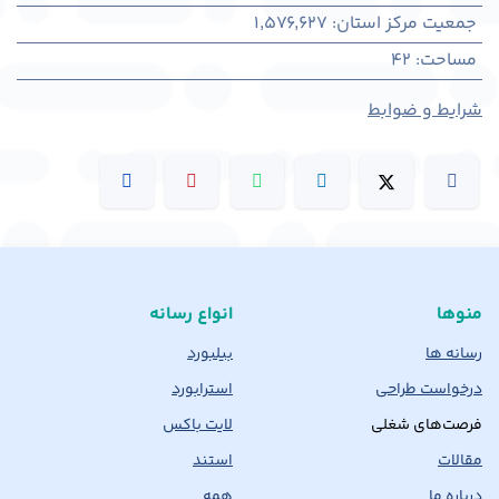
جمعیت مرکز استان
:
1,576,627
مساحت
:
42
شرایط و ضوابط
منوها
انواع رسانه
رسانه ها
بیلبورد
درخواست طراحی
استرابورد
فرصت‌های شغلی
لایت باکس
مقالات
استند
درباره ما
همه