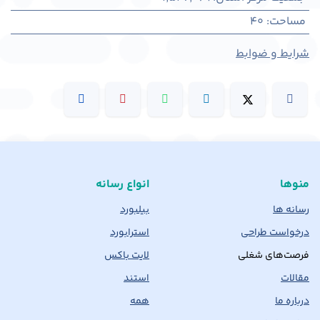
مساحت
:
40
شرایط و ضوابط
منوها
انواع رسانه
رسانه ها
بیلبورد
درخواست طراحی
استرابورد
فرصت‌های شغلی
لایت باکس
مقالات
استند
درباره ما
همه