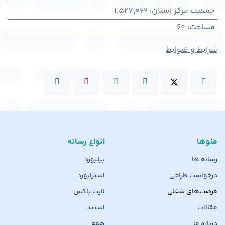
جمعیت مرکز استان
:
1,527,069
مساحت
:
60
شرایط و ضوابط
منوها
انواع رسانه
رسانه ها
بیلبورد
درخواست طراحی
استرابورد
فرصت‌های شغلی
لایت باکس
مقالات
استند
درباره ما
همه