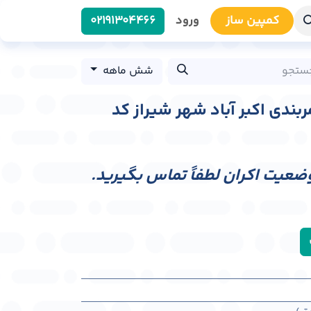
کمپین سا​​ز
ورود
0219​1304466
شش ماهه
ربندی اکبر آباد شهر شیراز کد
وضعیت اکران لطفاً تماس بگیرید.