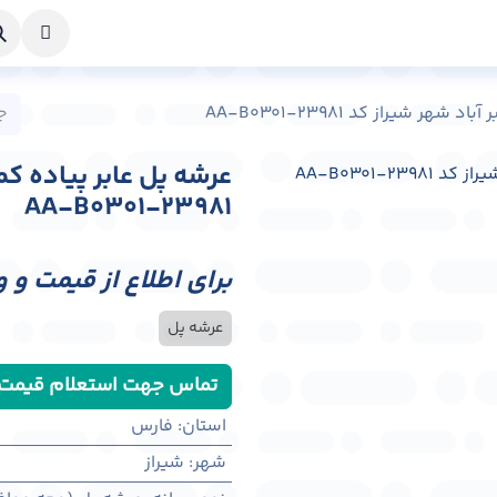
خواست طراحی
راهنما
درباره ما
تماس با ما
ر شیراز کد AA-B0301-23981
عرشه پل عابر پیاده کم
AA-B0301-23981
برای اطلاع از قیمت و 
عرشه پل
تماس جهت استعلام قیمت
استان
:
فارس
شهر
:
شيراز