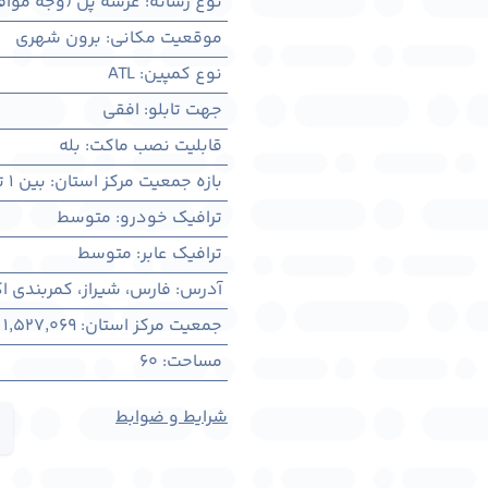
نوع رسانه
:
عرشه پل (وجه مواف
موقعیت مکانی
:
برون شهری
نوع کمپین
:
ATL
جهت تابلو
:
افقی
قابلیت نصب ماکت
:
بله
بازه جمعیت مرکز استان
:
بین ۱ تا ۳ میلیون نفر
ترافیک خودرو
:
متوسط
ترافیک عابر
:
متوسط
آدرس
:
فارس، شيراز، کمربندی اکب
جمعیت مرکز استان
:
1,527,069
مساحت
:
60
شرایط و ضوابط